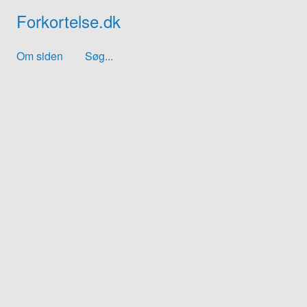
Forkortelse.dk
Om siden
Søg...