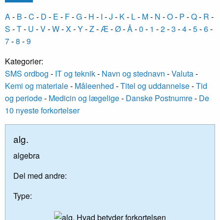
A
-
B
-
C
-
D
-
E
-
F
-
G
-
H
-
I
-
J
-
K
-
L
-
M
-
N
-
O
-
P
-
Q
-
R
-
S
-
T
-
U
-
V
-
W
-
X
-
Y
-
Z
-
Æ
-
Ø
-
Å
-
0
-
1
-
2
-
3
-
4
-
5
-
6
-
7
-
8
-
9
Kategorier:
SMS ordbog
-
IT og teknik
-
Navn og stednavn
-
Valuta
-
Kemi og materiale
-
Måleenhed
-
Titel og uddannelse
-
Tid
og periode
-
Medicin og lægelige
-
Danske Postnumre
-
De
10 nyeste forkortelser
alg.
algebra
Del med andre:
Type: