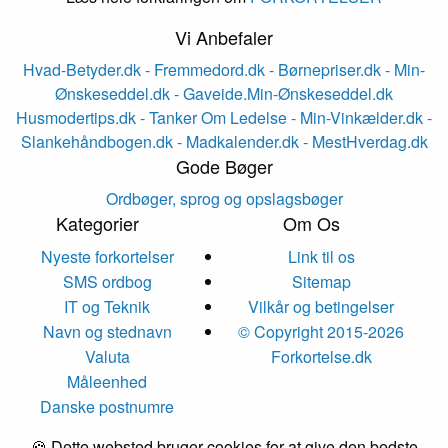
Vi Anbefaler
Hvad-Betyder.dk
- Fremmedord.dk
- Børnepriser.dk
- Min-
Ønskeseddel.dk
- Gaveide.Min-Ønskeseddel.dk
Husmodertips.dk
- Tanker Om Ledelse
- Min-Vinkælder.dk
-
Slankehåndbogen.dk
- Madkalender.dk
- MestHverdag.dk
Gode Bøger
Ordbøger, sprog og opslagsbøger
Kategorier
Om Os
Nyeste forkortelser
Link til os
SMS ordbog
Sitemap
IT og Teknik
Vilkår og betingelser
Navn og stednavn
© Copyright 2015-2026
Valuta
Forkortelse.dk
Måleenhed
Danske postnumre
🍪 Dette websted bruger cookies for at give den bedste